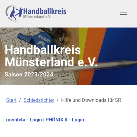
Zum Hauptinhalt springen
Skip to page footer
Handballkreis
Münsterland e.V.
Saison 2023/2024
Sie sind hier:
Start
Schiedsrichter
Hilfe und Downloads für SR
meinh4a - Login
|
PHÖNIX II - Login