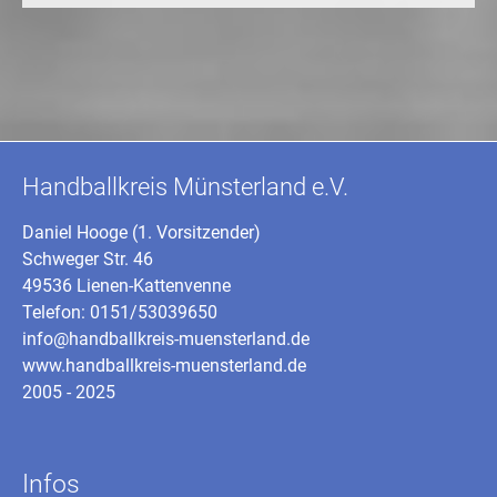
Handballkreis Münsterland e.V.
Daniel Hooge (1. Vorsitzender)
Schweger Str. 46
49536 Lienen-Kattenvenne
Telefon: 0151/53039650
info@handballkreis-muensterland.de
www.handballkreis-muensterland.de
2005 - 2025
Infos