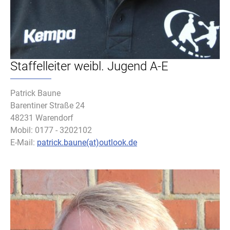
Staffelleiter weibl. Jugend A-E
Patrick Baune
Barentiner Straße 24
48231 Warendorf
Mobil: 0177 - 3202102
E-Mail:
patrick.baune(at)outlook.de