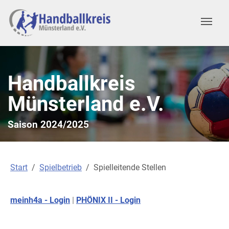
Zum Hauptinhalt springen
Skip to page footer
Handballkreis
Münsterland e.V.
Saison 2024/2025
Sie sind hier:
Start
Spielbetrieb
Spielleitende Stellen
meinh4a - Login
|
PHÖNIX II - Login