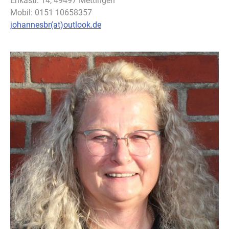
Erikastr. 14, 49497 Mettingen
Mobil: 0151 10658357
johannesbr(at)outlook.de